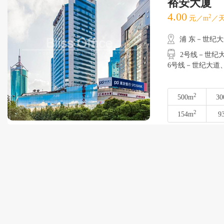
裕安大厦
4.00
2
元／m
／天
浦 东－世纪
2号线－世纪大道
6号线－世纪大道
2
500m
30
2
154m
9