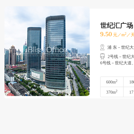
世纪汇广场
9.50
2
元／m
／天
浦 东－世纪
2号线－世纪大道
6号线－世纪大道
2
600m
18
2
370m
17