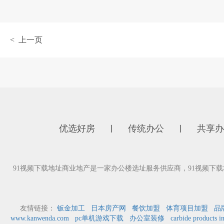
< 上一页
优选好房
传统办公
共享办
丨
丨
91视频下载地址商业地产是一家办公楼选址服务供应商，91视频下载
友情链接：
钣金加工
日本房产网
餐饮加盟
体育项目加盟
品
www.kanwenda.com
pc单机游戏下载
办公室装修
carbide products i