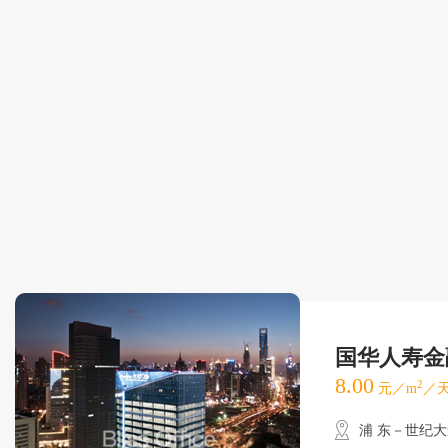
国华人寿金
8.00
2
元／m
／天
浦 东－世纪