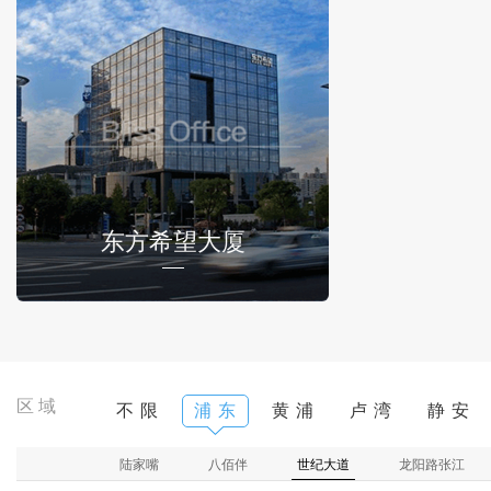
东方希望大厦
区域
不 限
浦 东
黄 浦
卢 湾
静 安
陆家嘴
八佰伴
世纪大道
龙阳路张江