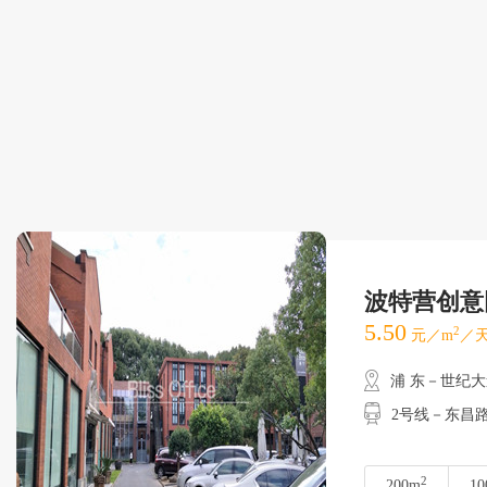
波特营创意
5.50
2
元／m
／天
浦 东－世纪
2号线－东昌路
2
200m
10