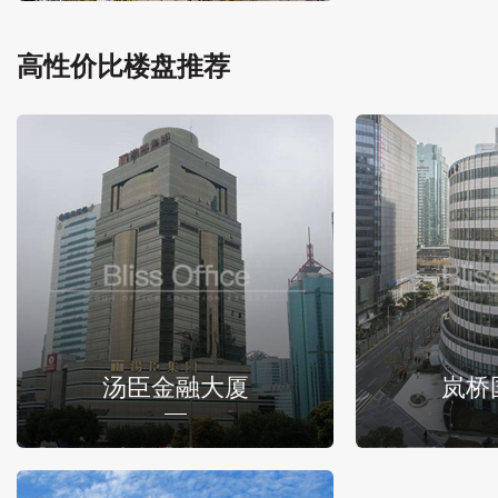
高性价比楼盘推荐
汤臣金融大厦
岚桥