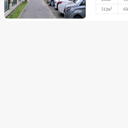
2
512m
65