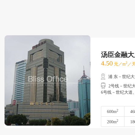
汤臣金融大
4.50
2
元／m
／天
浦 东－世纪
2号线－世纪大道
6号线－世纪大道
2
600m
46
2
200m
18