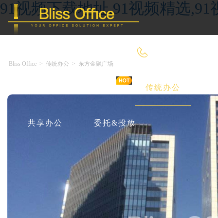
91视频下载地址,91视频精选,9
400-8090-660
Bliss Office
>
传统办公
>
东方金融广场
首 页
优选好房
传统办公
共享办公
委托&投放