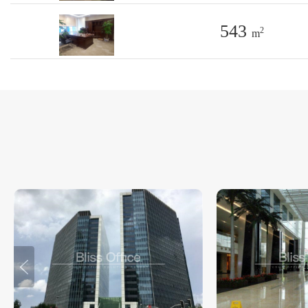
543
2
m