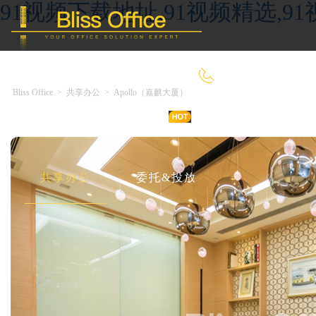
91视频下载地址,91视频精选,9
400-8090-660
Bliss Office
>
共享办公
>
Apollo（嘉麒大厦）
首 页
优选好房
传统办公
共享办公
委托&投放